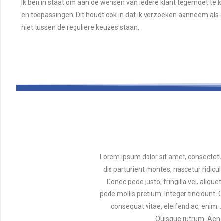
Ik ben in staat om aan de wensen van iedere klant tegemoet te 
en toepassingen. Dit houdt ook in dat ik verzoeken aanneem al
niet tussen de reguliere keuzes staan.
Lorem ipsum dolor sit amet, consectet
dis parturient montes, nascetur ridicu
Donec pede justo, fringilla vel, alique
pede mollis pretium. Integer tincidunt.
consequat vitae, eleifend ac, enim. A
Quisque rutrum. Aenea