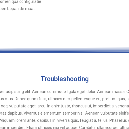
komen qua configuratie
s een bepaalde maat
Troubleshooting
uer adipiscing elit. Aenean commodo ligula eget dolor. Aenean massa. 
lus mus. Donec quam felis, ultricies nec, pellentesque eu, pretium quis
t nec, vulputate eget, arcu. In enim justo, rhoncus ut, imperdiet a, venena
 Cras dapibus. Vivamus elementum semper nisi. Aenean vulputate eleifend 
liquam lorem ante, dapibus in, viverra quis, feugiat a, tellus. Phasellus 
n imperdiet. Etiam ultricies nisi vel augue. Curabitur ullamcorper ultrici