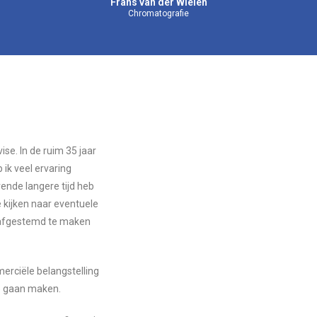
Frans van der Wielen
Chromatografie
ise. In de ruim 35 jaar
 ik veel ervaring
ende langere tijd heb
 kijken naar eventuele
 afgestemd te maken
merciële belangstelling
op gaan maken.